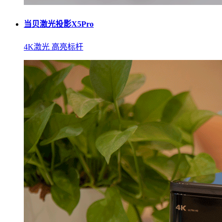
当贝激光投影X5Pro
4K激光 高亮标杆