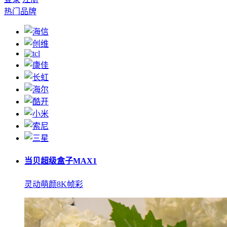
热门品牌
当贝超级盒子MAX1
灵动萌颜8K帧彩