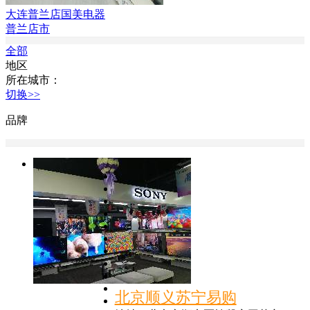
大连普兰店国美电器
普兰店市
全部
地区
所在城市：
切换>>
品牌
北京顺义苏宁易购