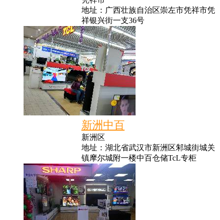
地址：广西壮族自治区崇左市凭祥市凭
祥银兴街一支36号
新洲中百
新洲区
地址：湖北省武汉市新洲区邾城街城关
镇摩尔城附一楼中百仓储TcL专柜