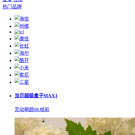
热门品牌
当贝超级盒子MAX1
灵动萌颜8K帧彩