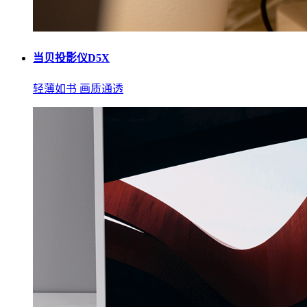
当贝投影仪D5X
轻薄如书 画质通透