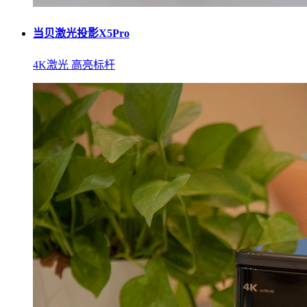
当贝激光投影X5Pro
4K激光 高亮标杆